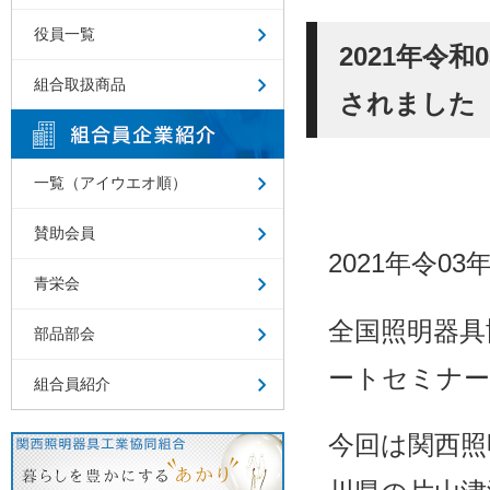
役員一覧
2021年令
組合取扱商品
されました
一覧（アイウエオ順）
賛助会員
2021年令03年
青栄会
全国照明器具
部品部会
ートセミナ
組合員紹介
今回は関西照