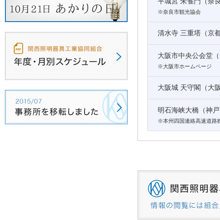
平城宮 朱雀門（奈
※奈良市観光協会
清水寺 三重塔（京
大阪市中央公会堂（
※大阪市ホームページ
大阪城 天守閣（大
明石海峡大橋（神戸
※本州四国連絡高速道路