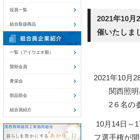
役員一覧
2021年1
組合取扱商品
催いたしま
一覧（アイウエオ順）
賛助会員
2021年10
青栄会
関西照明器
部品部会
2６名の参
組合員紹介
10月14日
フ選手権が開