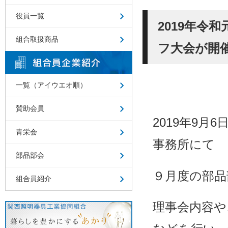
役員一覧
2019年令
組合取扱商品
フ大会が開
一覧（アイウエオ順）
賛助会員
2019年9
青栄会
事務所にて
部品部会
９月度の部品
組合員紹介
理事会内容や