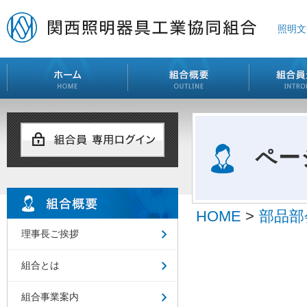
照明文
ペー
HOME
>
部品部
理事長ご挨拶
組合とは
組合事業案内