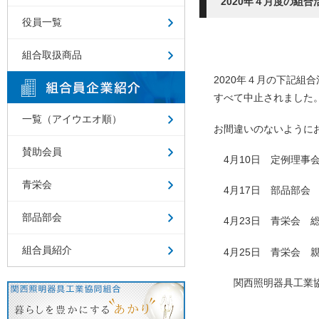
2020年４月度の組
役員一覧
組合取扱商品
2020年４月の下記組
すべて中止されました
一覧（アイウエオ順）
お間違いのないように
賛助会員
4月10日 定例理事
青栄会
4月17日 部品部会
部品部会
4月23日 青栄会 
組合員紹介
4月25日 青栄会 
関西照明器具工業協