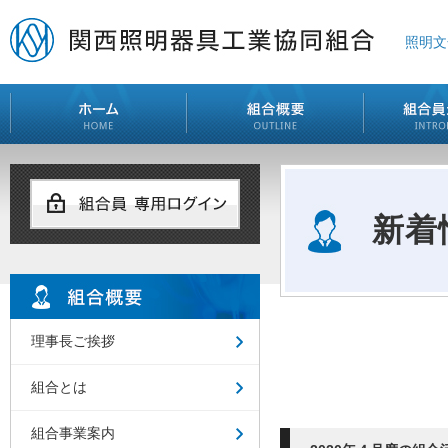
照明文
新着
理事長ご挨拶
組合とは
組合事業案内